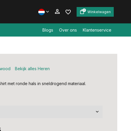
0
Winkelwagen
Blogs
Over ons
Klantenservice
Account aanmaken
Account aanmaken
ewood
Bekijk alles Heren
shirt met ronde hals in sneldrogend materiaal.
5