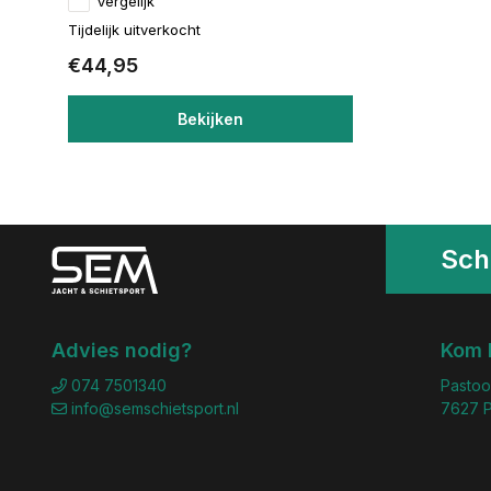
Vergelijk
Tijdelijk uitverkocht
€44,95
Bekijken
Schr
Advies nodig?
Kom 
074 7501340
Pastoo
info@semschietsport.nl
7627 P