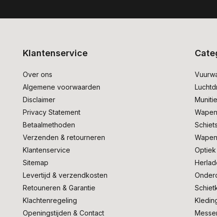
Klantenservice
Cate
Over ons
Vuurw
Algemene voorwaarden
Lucht
Disclaimer
Muniti
Privacy Statement
Wapen
Betaalmethoden
Schiet
Verzenden & retourneren
Wapen
Klantenservice
Optiek
Sitemap
Herlad
Levertijd & verzendkosten
Onder
Retouneren & Garantie
Schiet
Klachtenregeling
Kledin
Openingstijden & Contact
Messe