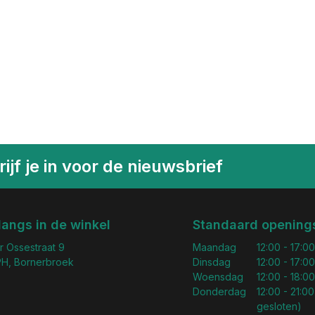
ijf je in voor de nieuwsbrief
langs in de winkel
Standaard openings
r Ossestraat 9
Maandag
12:00 - 17:00
H, Bornerbroek
Dinsdag
12:00 - 17:00
Woensdag
12:00 - 18:00
Donderdag
12:00 - 21:00
gesloten)