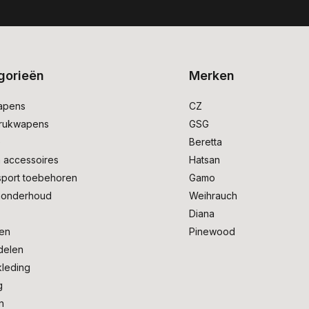
gorieën
Merken
apens
CZ
drukwapens
GSG
e
Beretta
 accessoires
Hatsan
sport toebehoren
Gamo
onderhoud
Weihrauch
Diana
en
Pinewood
delen
kleding
g
n