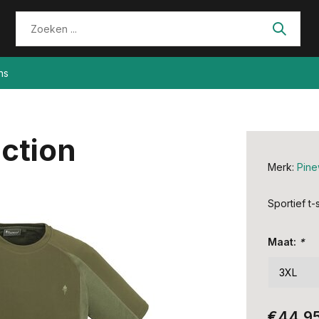
ns
ction
Merk:
Pin
Sportief t-
Maat:
*
€44,9