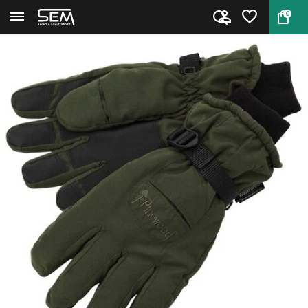
0
Terug
Home
Pinewood Hunting Glove Membran...