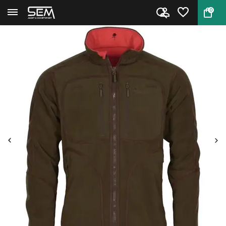
0
Terug
Home
Pinewood Furudal Reversible Fl...