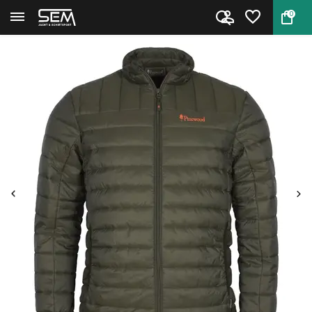
0
Terug
Home
Pinewood Abisko Insulation Lit...