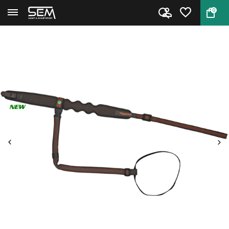
0
Terug
Home
Niggeloh Rifle sling FIX loden...