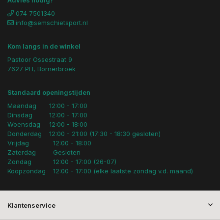
Advies nodig?
074 7501340
info@semschietsport.nl
Kom langs in de winkel
Pastoor Ossestraat 9
7627 PH, Bornerbroek
Standaard openingstijden
Maandag
12:00 - 17:00
Dinsdag
12:00 - 17:00
Woensdag
12:00 - 18:00
Donderdag
12:00 - 21:00 (17:30 - 18:30 gesloten)
Vrijdag
12:00 - 18:00
Zaterdag
Gesloten
Zondag
12:00 - 17:00 (26-07)
Koopzondag
12:00 - 17:00 (elke laatste zondag v.d. maand)
Klantenservice