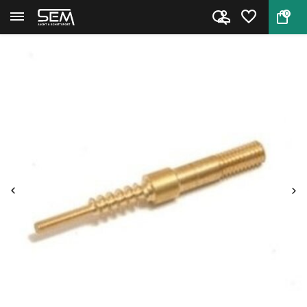
0
Terug
Home
Schoonmaakproppen adapter van ...