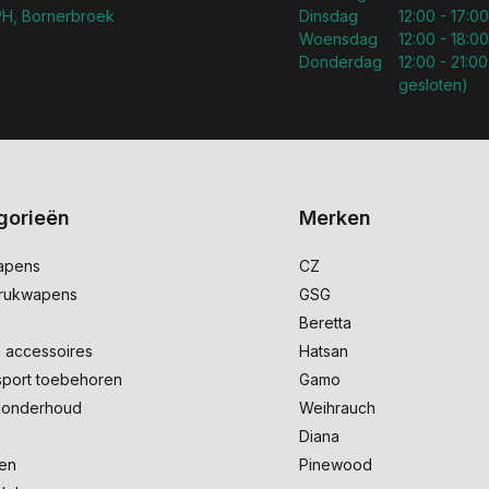
H, Bornerbroek
Dinsdag
12:00 - 17:00
Woensdag
12:00 - 18:00
Donderdag
12:00 - 21:00
gesloten)
gorieën
Merken
apens
CZ
drukwapens
GSG
e
Beretta
 accessoires
Hatsan
sport toebehoren
Gamo
onderhoud
Weihrauch
Diana
en
Pinewood