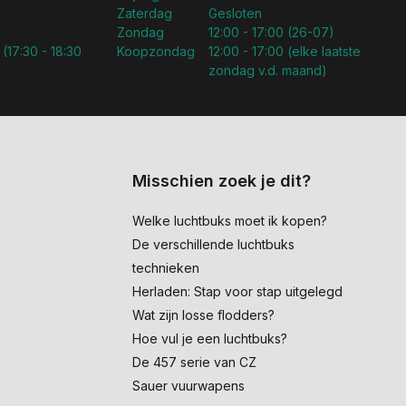
Zaterdag
Gesloten
Zondag
12:00 - 17:00 (26-07)
 (17:30 - 18:30
Koopzondag
12:00 - 17:00 (elke laatste
zondag v.d. maand)
Misschien zoek je dit?
Welke luchtbuks moet ik kopen?
De verschillende luchtbuks
technieken
Herladen: Stap voor stap uitgelegd
Wat zijn losse flodders?
Hoe vul je een luchtbuks?
De 457 serie van CZ
Sauer vuurwapens