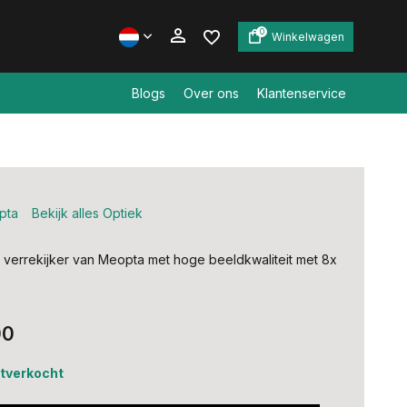
0
Winkelwagen
Blogs
Over ons
Klantenservice
Account aanmaken
Account aanmaken
pta
Bekijk alles Optiek
 verrekijker van Meopta met hoge beeldkwaliteit met 8x
00
uitverkocht