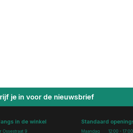
ijf je in voor de nieuwsbrief
langs in de winkel
Standaard openings
r Ossestraat 9
Maandag
12:00 - 17:00