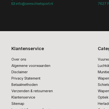
info@semschietsport.nl
7627 P
Klantenservice
Cate
Over ons
Vuurw
Algemene voorwaarden
Lucht
Disclaimer
Muniti
Privacy Statement
Wapen
Betaalmethoden
Schiet
Verzenden & retourneren
Wapen
Klantenservice
Optiek
Sitemap
Herlad