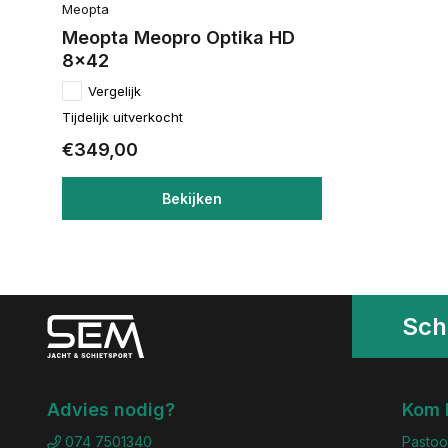
Meopta
Meopta Meopro Optika HD
8x42
Vergelijk
Tijdelijk uitverkocht
€349,00
Bekijken
Schr
Advies nodig?
Kom 
074 7501340
Pastoo