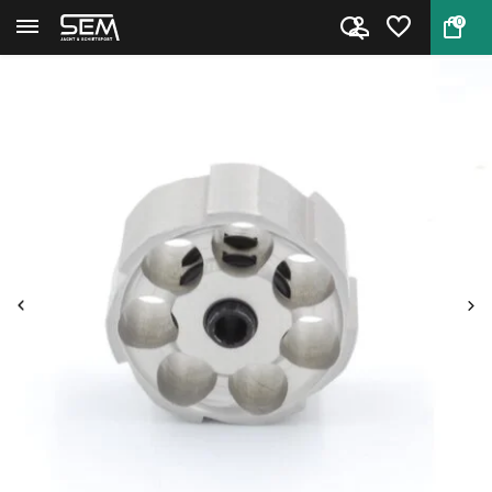
0
Terug
Home
Magazijn Hatsan BT65 Carnivore...