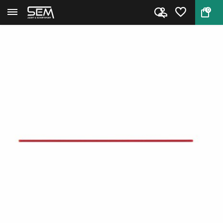
0
Terug
Home
LPA 1mm Fiber Optic 10cm Rood ...