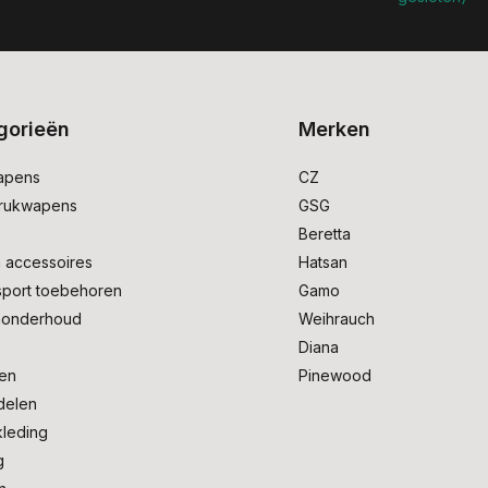
gorieën
Merken
apens
CZ
drukwapens
GSG
e
Beretta
 accessoires
Hatsan
sport toebehoren
Gamo
onderhoud
Weihrauch
Diana
en
Pinewood
delen
kleding
g