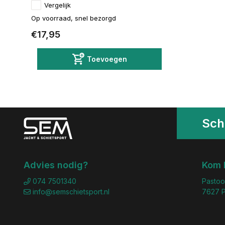
Vergelijk
Op voorraad, snel bezorgd
€17,95
Toevoegen
Schr
Advies nodig?
Kom 
074 7501340
Pastoo
info@semschietsport.nl
7627 P