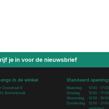
ijf je in voor de nieuwsbrief
langs in de winkel
Standaard openings
r Ossestraat 9
Maandag
12:00 - 17:00
H, Bornerbroek
Dinsdag
12:00 - 17:00
Woensdag
12:00 - 18:00
Donderdag
12:00 - 21:00
gesloten)