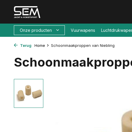
Onze producten
Vuurwapens
Luchtdrukwape
Terug
Home
Schoonmaakproppen van Niebling
Schoonmaakproppe