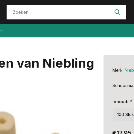
ns
n van Niebling
Merk:
Nieb
Schoonmaak
Inhoud:
*
€17,95