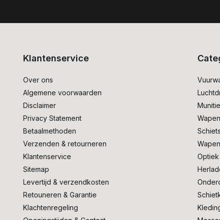
Klantenservice
Cate
Over ons
Vuurw
Algemene voorwaarden
Lucht
Disclaimer
Muniti
Privacy Statement
Wapen
Betaalmethoden
Schiet
Verzenden & retourneren
Wapen
Klantenservice
Optiek
Sitemap
Herlad
Levertijd & verzendkosten
Onder
Retouneren & Garantie
Schiet
Klachtenregeling
Kledin