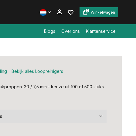
0
Winkelwagen
Blogs
Over ons
Klantenservice
Account aanmaken
Account aanmaken
ling
Bekijk alles Loopreinigers
proppen .30 / 7,5 mm - keuze uit 100 of 500 stuks