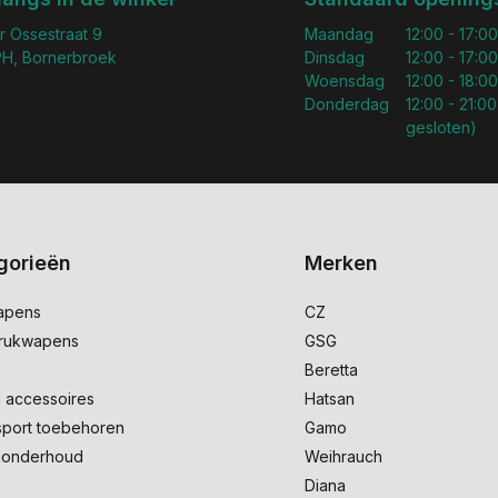
r Ossestraat 9
Maandag
12:00 - 17:00
H, Bornerbroek
Dinsdag
12:00 - 17:00
Woensdag
12:00 - 18:00
Donderdag
12:00 - 21:00
gesloten)
gorieën
Merken
apens
CZ
drukwapens
GSG
e
Beretta
 accessoires
Hatsan
sport toebehoren
Gamo
onderhoud
Weihrauch
Diana