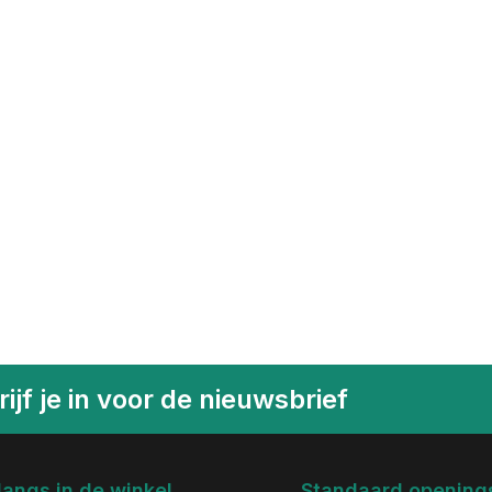
ijf je in voor de nieuwsbrief
langs in de winkel
Standaard openings