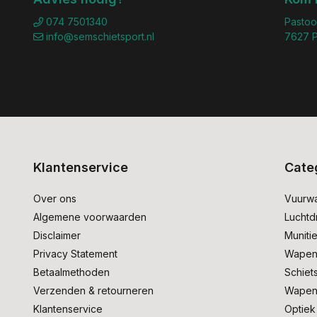
074 7501340
Pastoo
info@semschietsport.nl
7627 P
Klantenservice
Cate
Over ons
Vuurw
Algemene voorwaarden
Lucht
Disclaimer
Muniti
Privacy Statement
Wapen
Betaalmethoden
Schiet
Verzenden & retourneren
Wapen
Klantenservice
Optiek