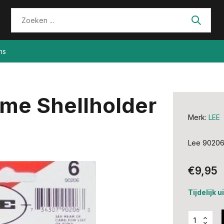
ns
ime Shellholder
Merk:
LEE
Lee 90206 
€9,95
Tijdelijk 