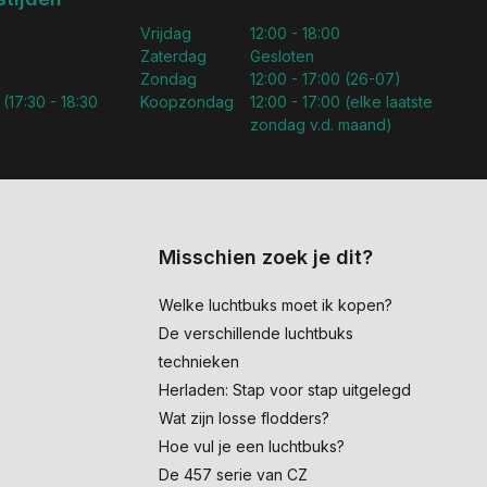
Vrijdag
12:00 - 18:00
Zaterdag
Gesloten
Zondag
12:00 - 17:00 (26-07)
 (17:30 - 18:30
Koopzondag
12:00 - 17:00 (elke laatste
zondag v.d. maand)
Misschien zoek je dit?
Welke luchtbuks moet ik kopen?
De verschillende luchtbuks
technieken
Herladen: Stap voor stap uitgelegd
Wat zijn losse flodders?
Hoe vul je een luchtbuks?
De 457 serie van CZ