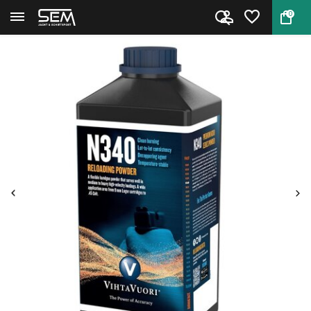
0
Terug
Home
Kruit Vihtavuori N340