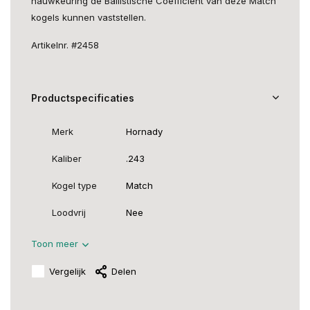
nauwkeuring de Ballistische Coëfficiënt van deze Match
kogels kunnen vaststellen.
Artikelnr. #2458
Productspecificaties
Merk
Hornady
Kaliber
.243
Kogel type
Match
Loodvrij
Nee
Toon meer
Vergelijk
Delen