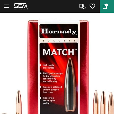
0
Terug
Home
Hornady Kogelkoppen .243 BTHP ...