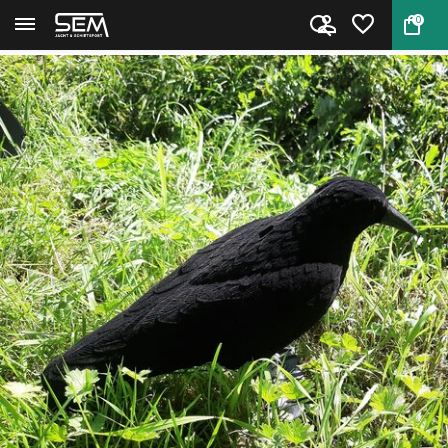
0
Terug
Home
Geflockte Kraai