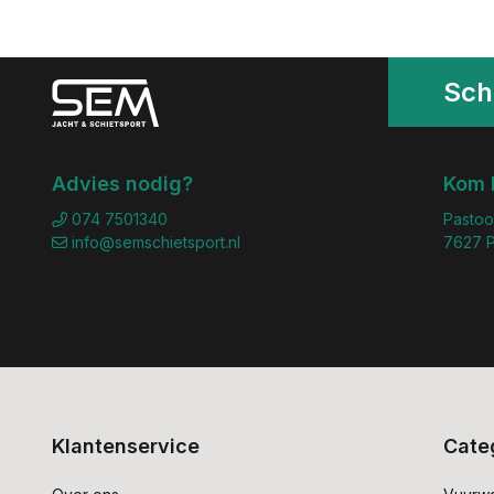
Schr
Advies nodig?
Kom 
074 7501340
Pastoo
info@semschietsport.nl
7627 P
Klantenservice
Cate