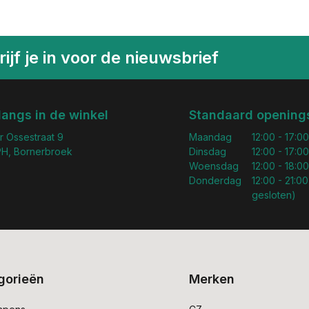
ijf je in voor de nieuwsbrief
langs in de winkel
Standaard openings
r Ossestraat 9
Maandag
12:00 - 17:00
H, Bornerbroek
Dinsdag
12:00 - 17:00
Woensdag
12:00 - 18:00
Donderdag
12:00 - 21:00
gesloten)
gorieën
Merken