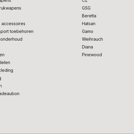
apens
CZ
drukwapens
GSG
e
Beretta
 accessoires
Hatsan
sport toebehoren
Gamo
onderhoud
Weihrauch
Diana
en
Pinewood
delen
kleding
g
n
adeaubon