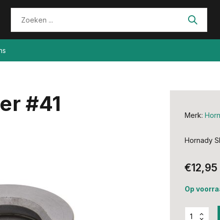
ns
er #41
Merk:
Hor
Hornady Sh
€12,95
Op voorra