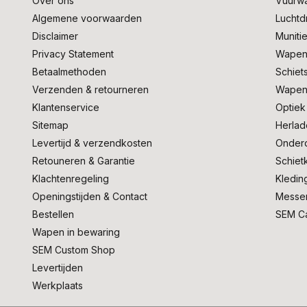
Over ons
Vuurw
Algemene voorwaarden
Lucht
Disclaimer
Muniti
Privacy Statement
Wapen
Betaalmethoden
Schiet
Verzenden & retourneren
Wapen
Klantenservice
Optiek
Sitemap
Herlad
Levertijd & verzendkosten
Onder
Retouneren & Garantie
Schiet
Klachtenregeling
Kledin
Openingstijden & Contact
Messe
Bestellen
SEM C
Wapen in bewaring
SEM Custom Shop
Levertijden
Werkplaats