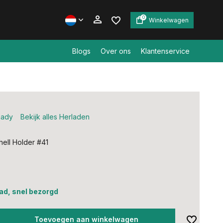
0
Winkelwagen
Blogs
Over ons
Klantenservice
Account aanmaken
Account aanmaken
nady
Bekijk alles Herladen
ell Holder #41
ad, snel bezorgd
Toevoegen aan winkelwagen