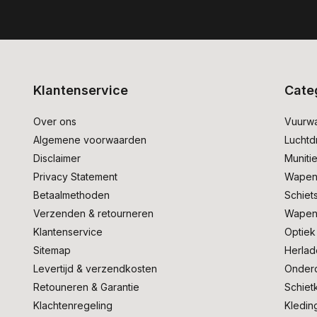
Klantenservice
Cate
Over ons
Vuurw
Algemene voorwaarden
Lucht
Disclaimer
Muniti
Privacy Statement
Wapen
Betaalmethoden
Schiet
Verzenden & retourneren
Wapen
Klantenservice
Optiek
Sitemap
Herlad
Levertijd & verzendkosten
Onder
Retouneren & Garantie
Schiet
Klachtenregeling
Kledin