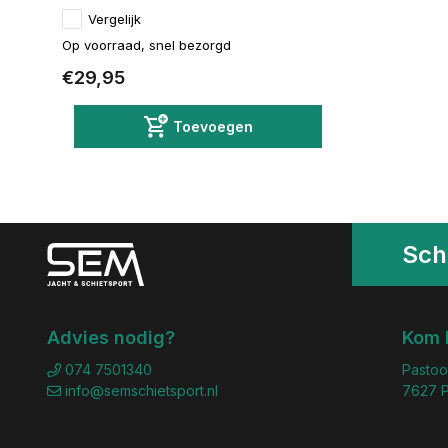
Vergelijk
Op voorraad, snel bezorgd
€29,95
Toevoegen
Schr
Advies nodig?
Kom 
074 7501340
Pastoo
info@semschietsport.nl
7627 P