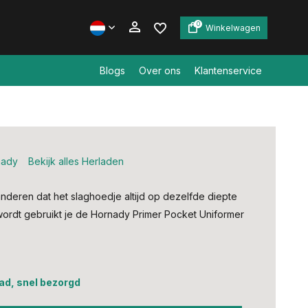
0
Winkelwagen
Blogs
Over ons
Klantenservice
Account aanmaken
Account aanmaken
nady
Bekijk alles Herladen
nderen dat het slaghoedje altijd op dezelfde diepte
wordt gebruikt je de Hornady Primer Pocket Uniformer
ad, snel bezorgd