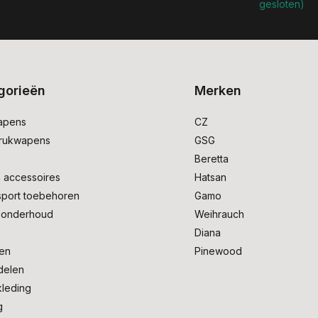
gesloten)
gorieën
Merken
apens
CZ
drukwapens
GSG
e
Beretta
 accessoires
Hatsan
sport toebehoren
Gamo
onderhoud
Weihrauch
Diana
en
Pinewood
delen
kleding
g