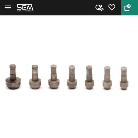
0
Terug
Home
Hornady Pilot #6 .277