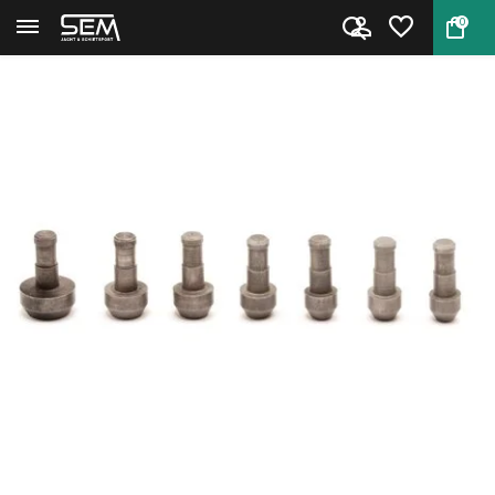
0
Terug
Home
Hornady Pilot #5 .264