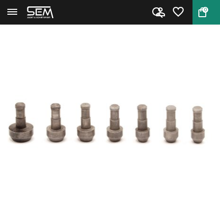
0
Terug
Home
Hornady Pilot #12 .333