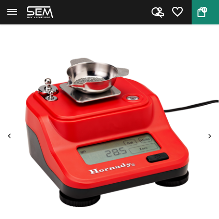
0
Terug
Home
Hornady M2 Digital Bench Scale