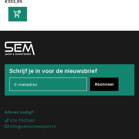
€353,95
Schrijf je in voor de nieuwsbrief
Abonneer
Advies nodig?
074 7501340
info@semschietsport.nl