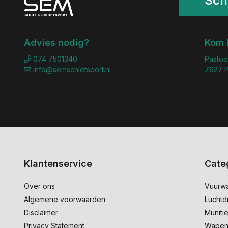
Schr
Advies nodig?
Kom 
074 7501340
Pastoo
info@semschietsport.nl
7627 P
Klantenservice
Cate
Over ons
Vuurw
Algemene voorwaarden
Lucht
Disclaimer
Muniti
Privacy Statement
Wapen