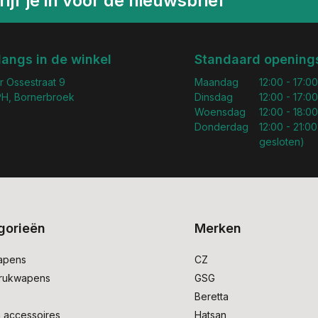
ijf je in voor de nieuwsbrief
langs in de winkel
Standaard openings
r Ossestraat 9
Maandag
12:00 - 17:00
H, Bornerbroek
Dinsdag
12:00 - 17:00
Woensdag
12:00 - 18:00
Donderdag
12:00 - 21:00
gesloten)
gorieën
Merken
apens
CZ
drukwapens
GSG
e
Beretta
 accessoires
Hatsan