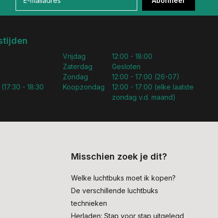
Abonneer
tijden
Vrijdag
12:00 - 18:00
Zaterdag
Gesloten
Zondag
12:00 - 17:00 (26-07)
 (17:30 - 18:30
Koopzondag
12:00 - 17:00 (elke laatste
zondag v.d. maand)
Misschien zoek je dit?
Welke luchtbuks moet ik kopen?
De verschillende luchtbuks
technieken
Herladen: Stap voor stap uitgelegd