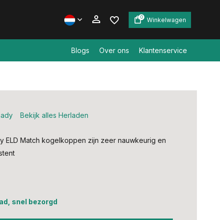
0
Winkelwagen
Blogs
Over ons
Klantenservice
Account aanmaken
Account aanmaken
nady
Bekijk alles Herladen
y ELD Match kogelkoppen zijn zeer nauwkeurig en
stent
ad, snel bezorgd