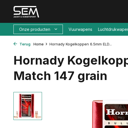
Onze producten
Vuurwapens
Luchtdrukwape
Terug
Home
Hornady Kogelkoppen 6.5mm ELD...
Hornady Kogelkop
Match 147 grain