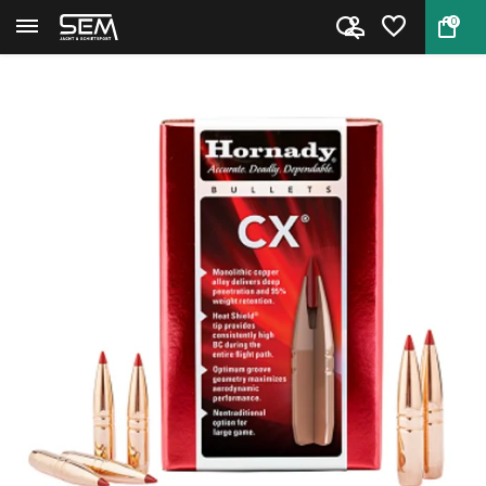
0
Terug
Home
Hornady Kogelkoppen .30 CX 180...