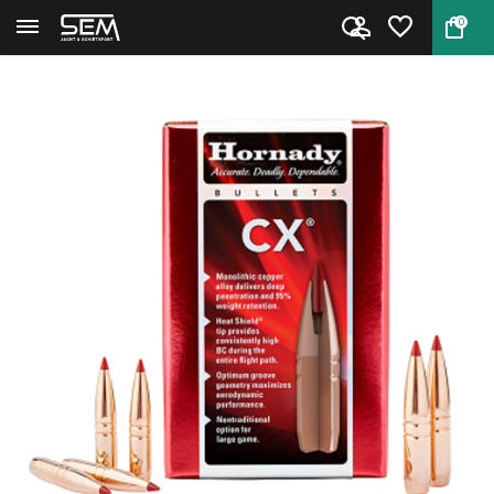
0
Terug
Home
Hornady Kogelkoppen .30 CX 165...