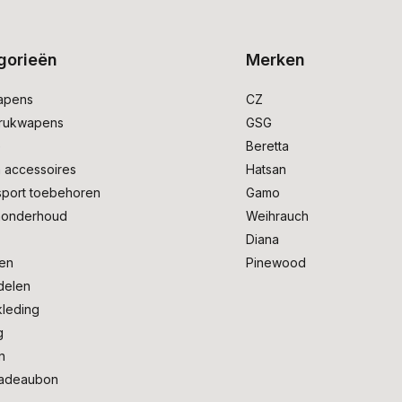
gorieën
Merken
apens
CZ
drukwapens
GSG
e
Beretta
 accessoires
Hatsan
sport toebehoren
Gamo
onderhoud
Weihrauch
Diana
en
Pinewood
delen
kleding
g
n
adeaubon