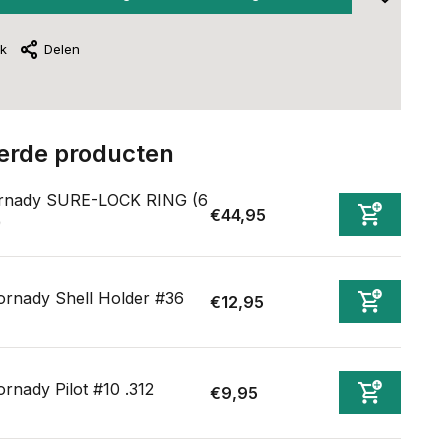
jk
Delen
erde producten
rnady SURE-LOCK RING (6
€44,95
)
rnady Shell Holder #36
€12,95
rnady Pilot #10 .312
€9,95