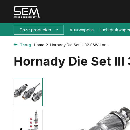
Onze producten
Vuurwapens
Luchtdrukwape
Terug
Home
Hornady Die Set III 32 S&W Lon...
Hornady Die Set II