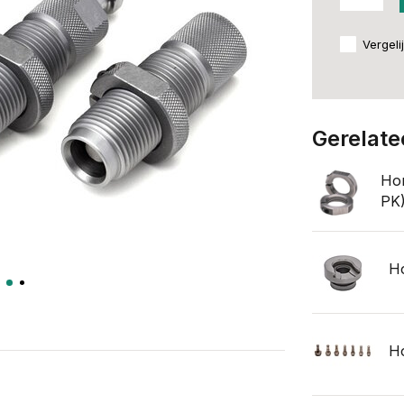
Vergeli
Gerelate
Ho
PK
Ho
Ho