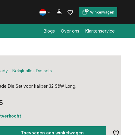
0
Winkelwagen
Blogs
Over ons
Klantenservice
Account aanmaken
Account aanmaken
nady
Bekijk alles Die sets
de Die Set voor kaliber 32 S&W Long.
5
uitverkocht
Toevoegen aan winkelwagen