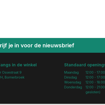
ijf je in voor de nieuwsbrief
langs in de winkel
Standaard openings
r Ossestraat 9
Maandag
12:00 - 17:00
H, Bornerbroek
Dinsdag
12:00 - 17:00
Woensdag
12:00 - 18:00
Donderdag
12:00 - 21:00
gesloten)