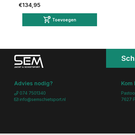
€134,95
Toevoegen
Schr
Advies nodig?
Kom 
074 7501340
Pastoo
info@semschietsport.nl
7627 P