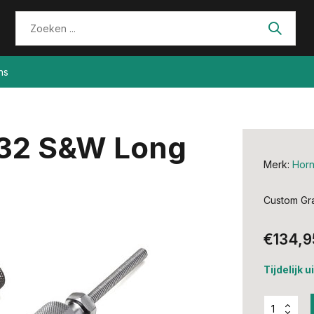
ns
I 32 S&W Long
Merk:
Hor
Custom Gra
€134,9
Tijdelijk 