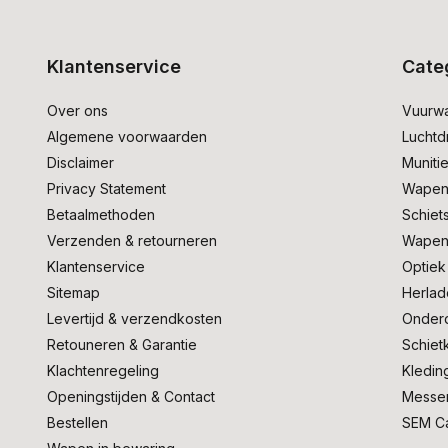
Klantenservice
Cate
Over ons
Vuurw
Algemene voorwaarden
Lucht
Disclaimer
Muniti
Privacy Statement
Wapen
Betaalmethoden
Schiet
Verzenden & retourneren
Wapen
Klantenservice
Optiek
Sitemap
Herlad
Levertijd & verzendkosten
Onder
Retouneren & Garantie
Schiet
Klachtenregeling
Kledin
Openingstijden & Contact
Messe
Bestellen
SEM C