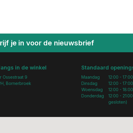
ijf je in voor de nieuwsbrief
langs in de winkel
Standaard openings
r Ossestraat 9
Maandag
12:00 - 17:00
H, Bornerbroek
Dinsdag
12:00 - 17:00
Woensdag
12:00 - 18:00
Donderdag
12:00 - 21:00
gesloten)