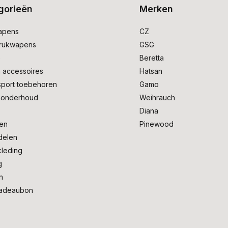
gorieën
Merken
apens
CZ
drukwapens
GSG
e
Beretta
 accessoires
Hatsan
sport toebehoren
Gamo
onderhoud
Weihrauch
Diana
en
Pinewood
delen
kleding
g
n
adeaubon