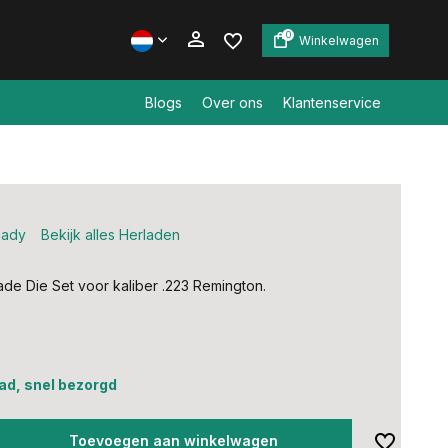
0
Winkelwagen
Blogs
Over ons
Klantenservice
Account aanmaken
Account aanmaken
nady
Bekijk alles Herladen
de Die Set voor kaliber .223 Remington.
ad, snel bezorgd
Toevoegen aan winkelwagen