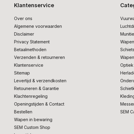
Klantenservice
Cate
Over ons
Vuurw
Algemene voorwaarden
Lucht
Disclaimer
Muniti
Privacy Statement
Wapen
Betaalmethoden
Schiet
Verzenden & retourneren
Wapen
Klantenservice
Optiek
Sitemap
Herlad
Levertijd & verzendkosten
Onder
Retouneren & Garantie
Schiet
Klachtenregeling
Kledin
Openingstijden & Contact
Messe
Bestellen
SEM C
Wapen in bewaring
SEM Custom Shop