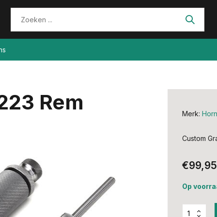
ns
 .223 Rem
Merk:
Hor
Custom Gra
€99,95
Op voorra