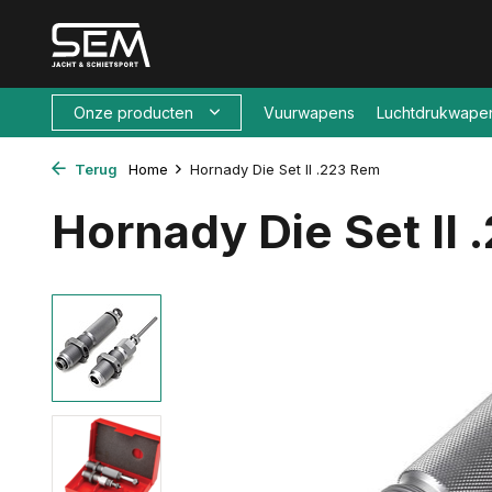
Onze producten
Vuurwapens
Luchtdrukwape
Terug
Home
Hornady Die Set II .223 Rem
Hornady Die Set II