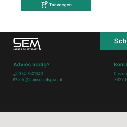
Toevoegen
Schr
Advies nodig?
Kom 
074 7501340
Pastoo
info@semschietsport.nl
7627 P