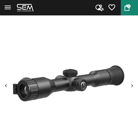
0
Terug
Home
Hikmicro Alpex Lite 4K