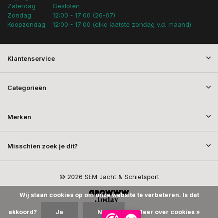
Zaterdag
Gesloten
Zondag
12:00 - 17:00 (26-07)
Koopzondag
12:00 - 17:00 (elke laatste zondag v.d. maand)
Klantenservice
Categorieën
Merken
Misschien zoek je dit?
© 2026 SEM Jacht & Schietsport
Wij slaan cookies op om onze website te verbeteren. Is dat
akkoord?
Ja
Nee
Meer over cookies »