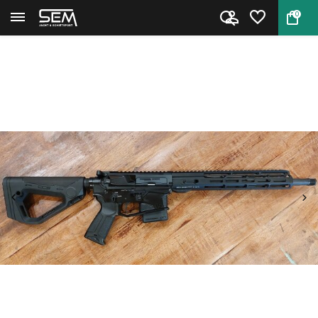
0
Terug
Home
HERA ARMS The 15th Sport "C" ....