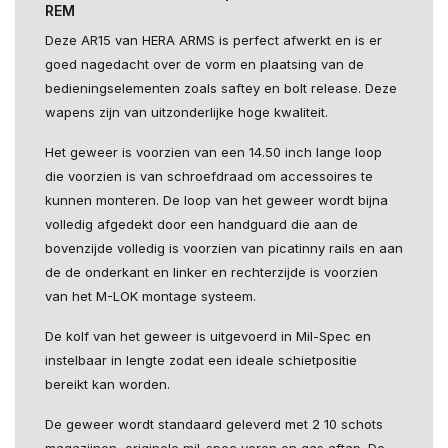
REM
Deze AR15 van HERA ARMS is perfect afwerkt en is er
goed nagedacht over de vorm en plaatsing van de
bedieningselementen zoals saftey en bolt release. Deze
wapens zijn van uitzonderlijke hoge kwaliteit.
Het geweer is voorzien van een 14.50 inch lange loop
die voorzien is van schroefdraad om accessoires te
kunnen monteren. De loop van het geweer wordt bijna
volledig afgedekt door een handguard die aan de
bovenzijde volledig is voorzien van picatinny rails en aan
de de onderkant en linker en rechterzijde is voorzien
van het M-LOK montage systeem.
De kolf van het geweer is uitgevoerd in Mil-Spec en
instelbaar in lengte zodat een ideale schietpositie
bereikt kan worden.
De geweer wordt standaard geleverd met 2 10 schots
magazijnen, originele mil-spec veren en gas aftap. De