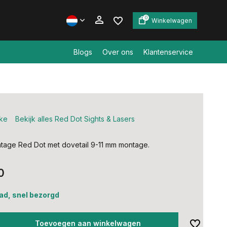
0
Winkelwagen
Blogs
Over ons
Klantenservice
Account aanmaken
Account aanmaken
ke
Bekijk alles Red Dot Sights & Lasers
age Red Dot met dovetail 9-11 mm montage.
0
ad, snel bezorgd
Toevoegen aan winkelwagen