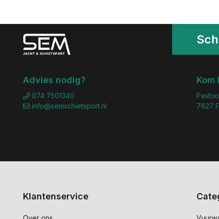
Schr
Advies nodig?
Kom 
074 7501340
Pastoo
info@semschietsport.nl
7627 P
Klantenservice
Cate
Over ons
Vuurw