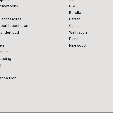
drukwapens
GSG
e
Beretta
 accessoires
Hatsan
sport toebehoren
Gamo
onderhoud
Weihrauch
Diana
en
Pinewood
delen
kleding
g
n
adeaubon