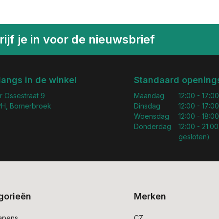
ijf je in voor de nieuwsbrief
langs in de winkel
Standaard openings
r Ossestraat 9
Maandag
12:00 - 17:00
H, Bornerbroek
Dinsdag
12:00 - 17:00
Woensdag
12:00 - 18:00
Donderdag
12:00 - 21:00
gesloten)
gorieën
Merken
apens
CZ