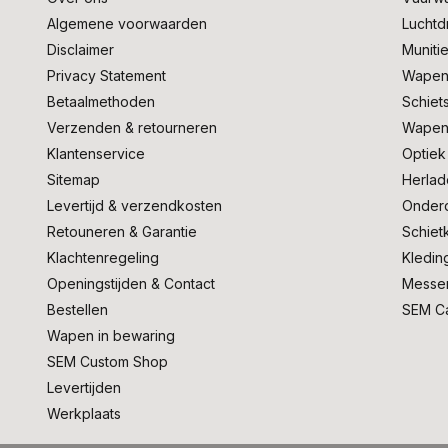
Algemene voorwaarden
Lucht
Disclaimer
Muniti
Privacy Statement
Wapen
Betaalmethoden
Schiet
Verzenden & retourneren
Wapen
Klantenservice
Optiek
Sitemap
Herlad
Levertijd & verzendkosten
Onder
Retouneren & Garantie
Schiet
Klachtenregeling
Kledin
Openingstijden & Contact
Messe
Bestellen
SEM C
Wapen in bewaring
SEM Custom Shop
Levertijden
Werkplaats