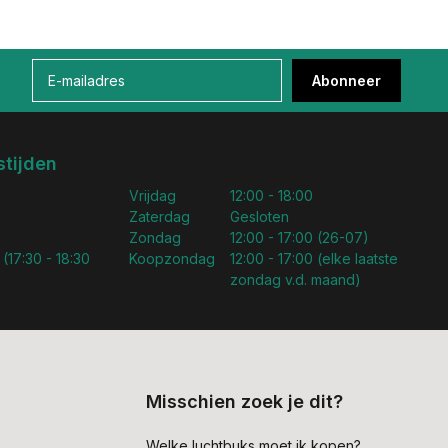
Abonneer
tijden
Vrijdag
12:00 - 18:00
Zaterdag
Gesloten
Zondag
12:00 - 17:00 (26-07)
 (17:30 - 18:30
Koopzondag
12:00 - 17:00 (elke laatste
zondag v.d. maand)
Misschien zoek je dit?
Welke luchtbuks moet ik kopen?