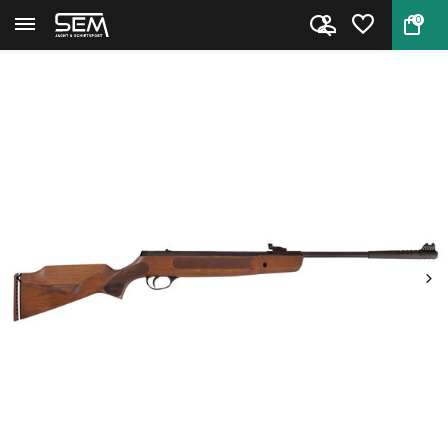
0
Terug
Home
Hatsan Striker 1000X knikloopl...