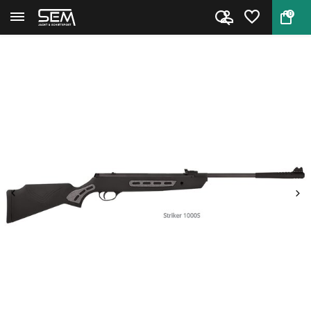
0
Terug
Home
Hatsan Striker 1000S knikloop ...