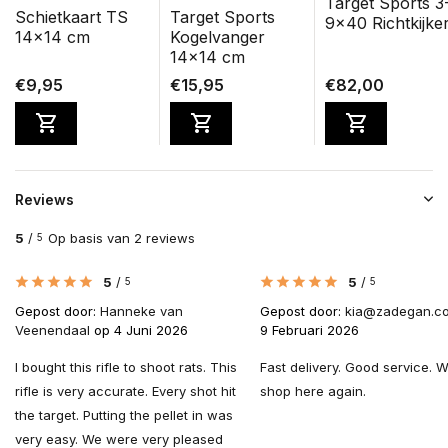
Target Sports 3
Schietkaart TS
Target Sports
9x40 Richtkijke
14x14 cm
Kogelvanger
14x14 cm
€9,95
€15,95
€82,00
Reviews
5
/
Op basis van 2 reviews
5
5
/
5
/
5
5
Gepost door:
Hanneke van
Gepost door:
kia@zadegan.c
Veenendaal
op 4 Juni 2026
9 Februari 2026
I bought this rifle to shoot rats. This
Fast delivery. Good service. Wi
rifle is very accurate. Every shot hit
shop here again.
the target. Putting the pellet in was
very easy. We were very pleased