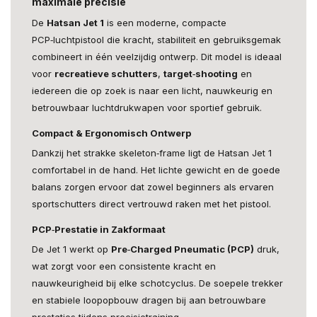
maximale precisie
De
Hatsan Jet 1
is een moderne, compacte
PCP‑luchtpistool die kracht, stabiliteit en gebruiksgemak
combineert in één veelzijdig ontwerp. Dit model is ideaal
voor
recreatieve schutters
,
target‑shooting
en
iedereen die op zoek is naar een licht, nauwkeurig en
betrouwbaar luchtdrukwapen voor sportief gebruik.
Compact & Ergonomisch Ontwerp
Dankzij het strakke skeleton‑frame ligt de Hatsan Jet 1
comfortabel in de hand. Het lichte gewicht en de goede
balans zorgen ervoor dat zowel beginners als ervaren
sportschutters direct vertrouwd raken met het pistool.
PCP‑Prestatie in Zakformaat
De Jet 1 werkt op
Pre‑Charged Pneumatic (PCP)
druk,
wat zorgt voor een consistente kracht en
nauwkeurigheid bij elke schotcyclus. De soepele trekker
en stabiele loopopbouw dragen bij aan betrouwbare
prestaties tijdens precisietraining.