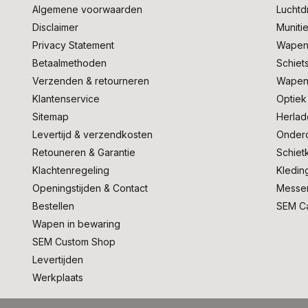
Algemene voorwaarden
Lucht
Disclaimer
Muniti
Privacy Statement
Wapen
Betaalmethoden
Schiet
Verzenden & retourneren
Wapen
Klantenservice
Optiek
Sitemap
Herlad
Levertijd & verzendkosten
Onder
Retouneren & Garantie
Schiet
Klachtenregeling
Kledin
Openingstijden & Contact
Messe
Bestellen
SEM C
Wapen in bewaring
SEM Custom Shop
Levertijden
Werkplaats