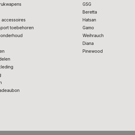
drukwapens
GSG
e
Beretta
 accessoires
Hatsan
sport toebehoren
Gamo
onderhoud
Weihrauch
Diana
en
Pinewood
delen
kleding
g
n
adeaubon