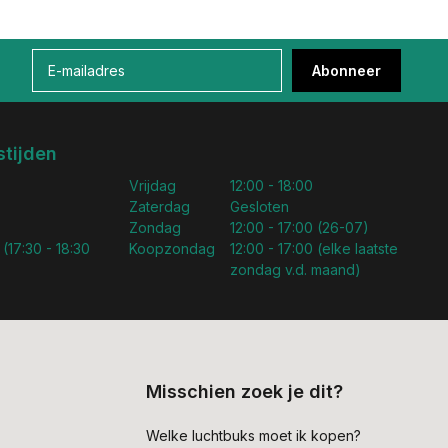
Abonneer
tijden
Vrijdag
12:00 - 18:00
Zaterdag
Gesloten
Zondag
12:00 - 17:00 (26-07)
 (17:30 - 18:30
Koopzondag
12:00 - 17:00 (elke laatste
zondag v.d. maand)
Misschien zoek je dit?
Welke luchtbuks moet ik kopen?