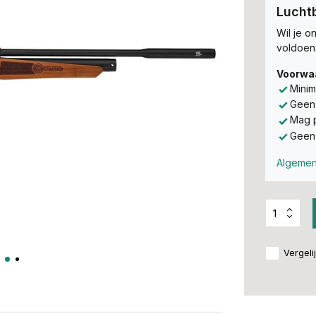
Lucht
Wil je o
voldoen
Voorwa
Minim
Geen
Mag p
Geen 
Algemen
Vergeli