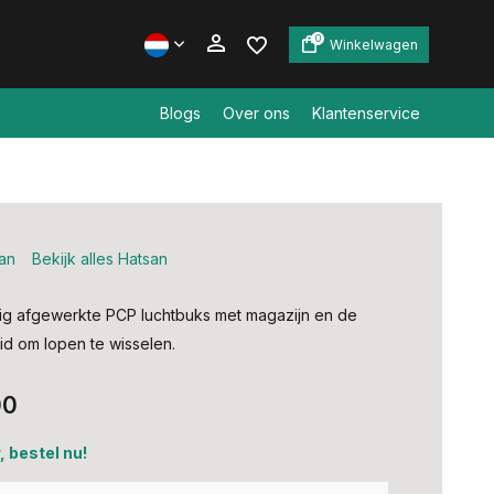
0
Winkelwagen
Blogs
Over ons
Klantenservice
Account aanmaken
Account aanmaken
an
Bekijk alles Hatsan
ig afgewerkte PCP luchtbuks met magazijn en de
id om lopen te wisselen.
00
 bestel nu!