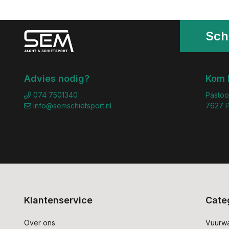
Schr
Advies nodig?
Kom 
074 7501340
Pastoo
info@semschietsport.nl
7627 P
Klantenservice
Cate
Over ons
Vuurw