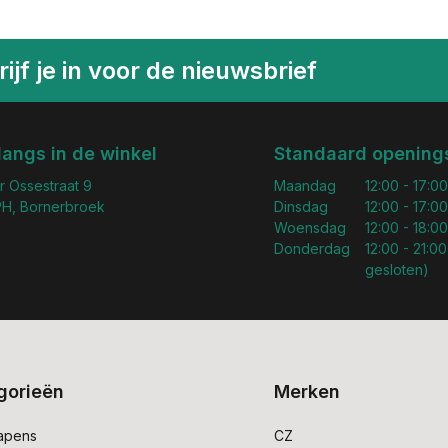
ijf je in voor de nieuwsbrief
langs in de winkel
Standaard openings
r Ossestraat 9
Maandag
12:00 - 17:00
H, Bornerbroek
Dinsdag
12:00 - 17:00
Woensdag
12:00 - 18:00
Donderdag
12:00 - 21:00
gesloten)
gorieën
Merken
apens
CZ