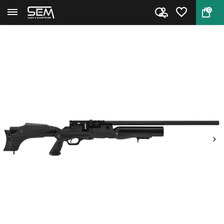
0
Terug
Home
Hatsan Hercules .45 PCP Luchtb...