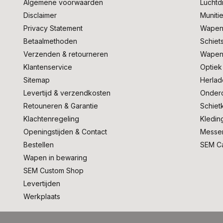
Algemene voorwaarden
Lucht
Disclaimer
Muniti
Privacy Statement
Wapen
Betaalmethoden
Schiet
Verzenden & retourneren
Wapen
Klantenservice
Optiek
Sitemap
Herlad
Levertijd & verzendkosten
Onder
Retouneren & Garantie
Schiet
Klachtenregeling
Kledin
Openingstijden & Contact
Messe
Bestellen
SEM C
Wapen in bewaring
SEM Custom Shop
Levertijden
Werkplaats