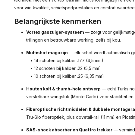
voor wie kwaliteit, schietsportprestaties en comfort waardeer
Belangrijkste kenmerken
Vortex gaszuiger-systeem
— zorgt voor gelijkmatig
trillingen en betrouwbare werking, zelfs bij kou.
Multishot magazijn
— elk schot wordt automatisch ge
• 14 schoten bij kaliber .177 (4,5 mm)
• 12 schoten bij kaliber .22 (5,5 mm)
• 10 schoten bij kaliber .25 (6,35 mm)
Houten kolf & thumb-hole ontwerp
— echt Turks no
verstelbare wangstuk (Monte Carlo) voor stabiliteit en
Fiberoptische richtmiddelen & dubbele montagera
Tru-Glo fiberoptiek, plus dovetail-rail (11 mm) en Pica
SAS-shock absorber en Quattro trekker
— verminde