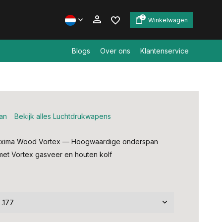
0
Winkelwagen
Blogs
Over ons
Klantenservice
Account aanmaken
Account aanmaken
an
Bekijk alles Luchtdrukwapens
oxima Wood Vortex — Hoogwaardige onderspan
met Vortex gasveer en houten kolf