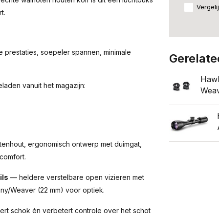
Vergeli
t.
e prestaties, soepeler spannen, minimale
Gerelate
Hawk
laden vanuit het magazijn:
Weav
tenhout, ergonomisch ontwerp met duimgat,
 comfort.
ils
— heldere verstelbare open vizieren met
tinny/Weaver (22 mm) voor optiek.
rt schok én verbetert controle over het schot