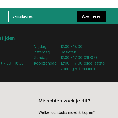
Abonneer
tijden
Vrijdag
12:00 - 18:00
Zaterdag
Gesloten
Zondag
12:00 - 17:00 (26-07)
 (17:30 - 18:30
Koopzondag
12:00 - 17:00 (elke laatste
zondag v.d. maand)
Misschien zoek je dit?
Welke luchtbuks moet ik kopen?