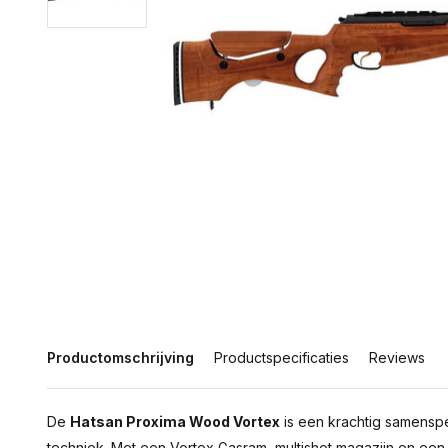
Productomschrijving
Productspecificaties
Reviews
De
Hatsan Proxima Wood Vortex
is een krachtig samensp
techniek. Met een Vortex Gasram, multishot magazijn en een 