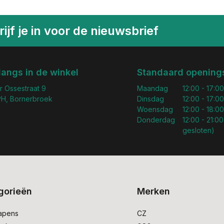
ijf je in voor de nieuwsbrief
langs in de winkel
Standaard openings
r Ossestraat 9
Maandag
12:00 - 17:00
H, Bornerbroek
Dinsdag
12:00 - 17:00
Woensdag
12:00 - 18:00
Donderdag
12:00 - 21:00
gesloten)
gorieën
Merken
apens
CZ