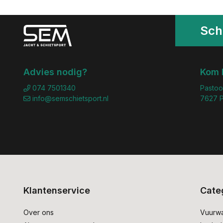
Schr
Advies nodig?
Kom 
074 7501340
Pastoo
info@semschietsport.nl
7627 P
Klantenservice
Cate
Over ons
Vuurw