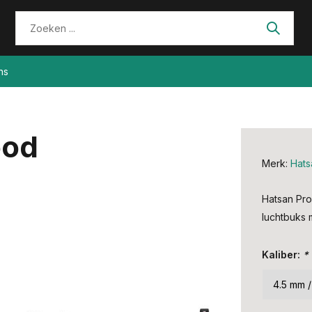
ns
ood
Merk:
Hats
Hatsan Pr
luchtbuks 
Kaliber:
*