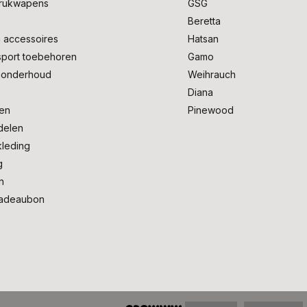
drukwapens
GSG
e
Beretta
 accessoires
Hatsan
sport toebehoren
Gamo
onderhoud
Weihrauch
Diana
en
Pinewood
delen
kleding
g
n
adeaubon