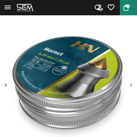
0
Terug
Home
Hornet 6.35mm pellet van H&N