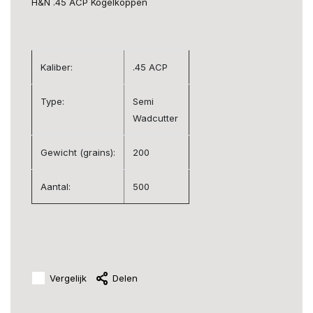
H&N .45 ACP Kogelkoppen
Kaliber:
.45 ACP
Type:
Semi
Wadcutter
Gewicht (grains):
200
Aantal:
500
Vergelijk
Delen