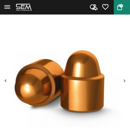
0
Terug
Home
H&N .45 ACP Kogelkoppen