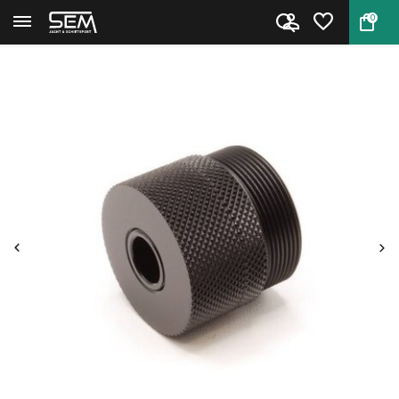
0
Terug
Home
Geluiddemperadapter DonnyFL AE...