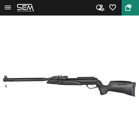
0
Terug
Home
Speedster IGT 10x GEN2 5.5mm l...