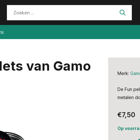
ns
llets van Gamo
Merk:
Gam
De Fun pel
metalen do
€7,50
Op voorra