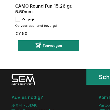
GAMO Round Fun 15,26 gr.
5.50mm.
Vergelijk
Op voorraad, snel bezorgd
€7,50
Toevoegen
Schr
Advies nodig?
Kom 
074 7501340
Pastoo