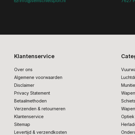
info@semschietsport.nl
7627 P
Klantenservice
Cate
Over ons
Vuurw
Algemene voorwaarden
Lucht
Disclaimer
Muniti
Privacy Statement
Wapen
Betaalmethoden
Schiet
Verzenden & retourneren
Wapen
Klantenservice
Optiek
Sitemap
Herlad
Levertijd & verzendkosten
Onder