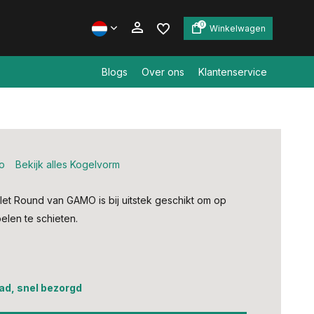
0
Winkelwagen
Blogs
Over ons
Klantenservice
Account aanmaken
Account aanmaken
o
Bekijk alles Kogelvorm
let Round van GAMO is bij uitstek geschikt om op
elen te schieten.
ad, snel bezorgd