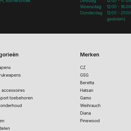
H, Bornerbroek
Dinsdag
12:00 - 17:00
Woensdag
12:00 - 18:00
Donderdag
12:00 - 21:00
gesloten)
gorieën
Merken
apens
CZ
drukwapens
GSG
e
Beretta
 accessoires
Hatsan
sport toebehoren
Gamo
onderhoud
Weihrauch
Diana
en
Pinewood
delen