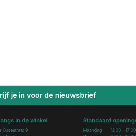
ijf je in voor de nieuwsbrief
langs in de winkel
Standaard openings
r Ossestraat 9
Maandag
12:00 - 17:00