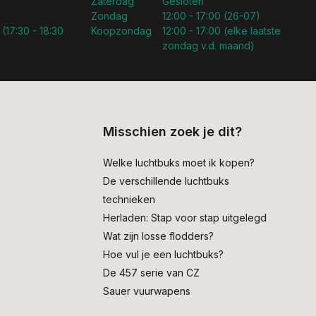
Zaterdag
Gesloten
Zondag
12:00 - 17:00 (26-07)
 (17:30 - 18:30
Koopzondag
12:00 - 17:00 (elke laatste
zondag v.d. maand)
Misschien zoek je dit?
Welke luchtbuks moet ik kopen?
De verschillende luchtbuks
technieken
Herladen: Stap voor stap uitgelegd
Wat zijn losse flodders?
Hoe vul je een luchtbuks?
De 457 serie van CZ
Sauer vuurwapens