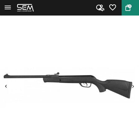
0
Terug
Home
Junior Delta 4,5mm luchtbuks v...