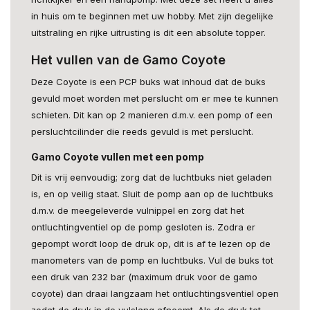
in huis om te beginnen met uw hobby. Met zijn degelijke
uitstraling en rijke uitrusting is dit een absolute topper.
Het vullen van de Gamo Coyote
Deze Coyote is een PCP buks wat inhoud dat de buks
gevuld moet worden met perslucht om er mee te kunnen
schieten. Dit kan op 2 manieren d.m.v. een pomp of een
persluchtcilinder die reeds gevuld is met perslucht.
Gamo Coyote vullen met een pomp
Dit is vrij eenvoudig; zorg dat de luchtbuks niet geladen
is, en op veilig staat. Sluit de pomp aan op de luchtbuks
d.m.v. de meegeleverde vulnippel en zorg dat het
ontluchtingventiel op de pomp gesloten is. Zodra er
gepompt wordt loop de druk op, dit is af te lezen op de
manometers van de pomp en luchtbuks. Vul de buks tot
een druk van 232 bar (maximum druk voor de gamo
coyote) dan draai langzaam het ontluchtingsventiel open
zodat de druk in de vulslang afneemt. Als de druk tot