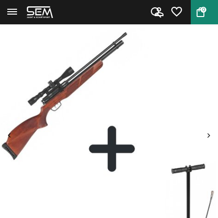
0
Terug
Home
Gamo Coyote 5.5mm + richtkijk...