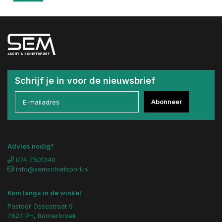
Schrijf je in voor de nieuwsbrief
Abonneer
Advies nodig?
074 7501340
info@semschietsport.nl
Kom langs in de winkel
Pastoor Ossestraat 9
7627 PH, Bornerbroek