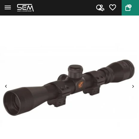
0
Terug
Home
Richtkijker 4x32 WR van Gamo