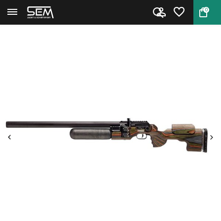
0
Terug
Home
FX King 600 Green Mountain Cam...