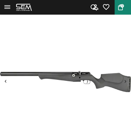
0
Terug
Home
FX DRS Classic Synthetic 600