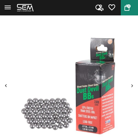
0
Terug
Home
Dust Devil BB's