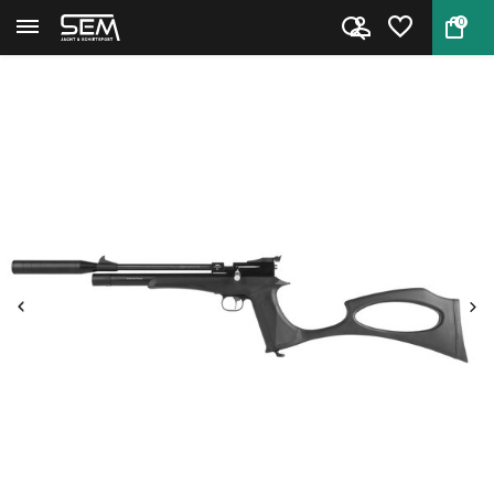
0
Terug
Home
Diana Bandit PCP Black pistoo...