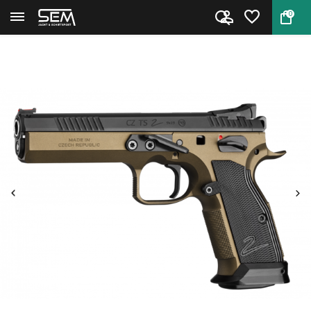
0
Terug
Home
CZ TS 2 Deep Bronze