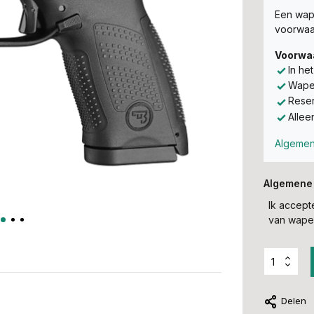
Een wape
voorwaa
Voorwa
In he
Wapen
Reser
Allee
Algemen
Algemene
Ik accep
van wapen
Delen