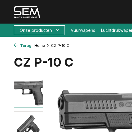
Onze producten
Vuurwapens
Luchtdrukwape
Terug
Home
CZ P-10 C
CZ P-10 C