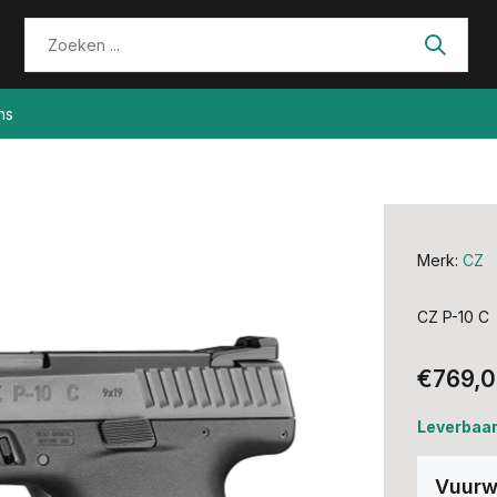
ns
Merk:
CZ
CZ P-10 C
€769,
Leverbaar
Vuurw