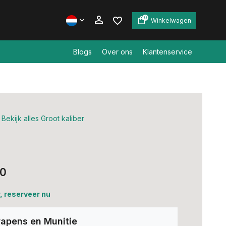
0
Winkelwagen
Blogs
Over ons
Klantenservice
Account aanmaken
Account aanmaken
Bekijk alles Groot kaliber
00
, reserveer nu
apens en Munitie