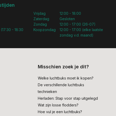
tijden
Vrijdag
12:00 - 18:00
Zaterdag
Gesloten
Zondag
12:00 - 17:00 (26-07)
 (17:30 - 18:30
Koopzondag
12:00 - 17:00 (elke laatste
zondag v.d. maand)
Misschien zoek je dit?
Welke luchtbuks moet ik kopen?
De verschillende luchtbuks
technieken
Herladen: Stap voor stap uitgelegd
Wat zijn losse flodders?
Hoe vul je een luchtbuks?