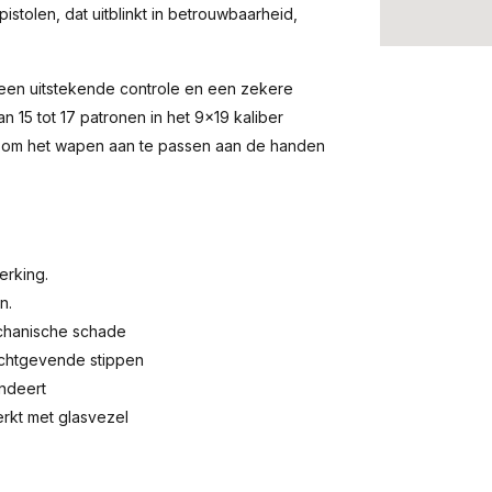
stolen, dat uitblinkt in betrouwbaarheid,
een uitstekende controle en een zekere
n 15 tot 17 patronen in het 9x19 kaliber
k om het wapen aan te passen aan de handen
erking.
n.
chanische schade
lichtgevende stippen
andeert
rkt met glasvezel