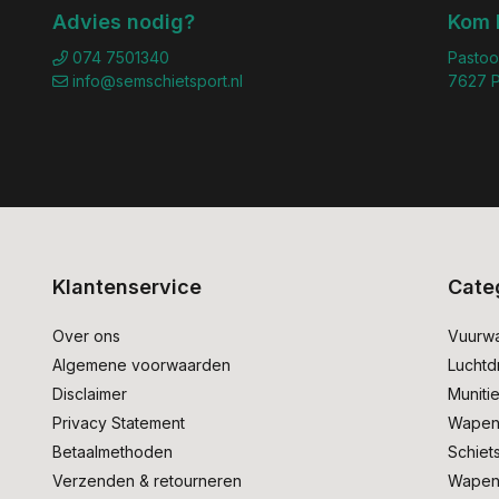
Advies nodig?
Kom 
074 7501340
Pastoo
info@semschietsport.nl
7627 P
Klantenservice
Cate
Over ons
Vuurw
Algemene voorwaarden
Lucht
Disclaimer
Muniti
Privacy Statement
Wapen
Betaalmethoden
Schiet
Verzenden & retourneren
Wapen