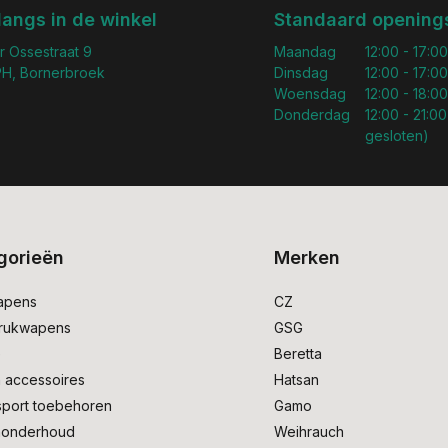
langs in de winkel
Standaard openings
r Ossestraat 9
Maandag
12:00 - 17:00
H, Bornerbroek
Dinsdag
12:00 - 17:00
Woensdag
12:00 - 18:00
Donderdag
12:00 - 21:00
gesloten)
gorieën
Merken
apens
CZ
drukwapens
GSG
e
Beretta
 accessoires
Hatsan
sport toebehoren
Gamo
onderhoud
Weihrauch