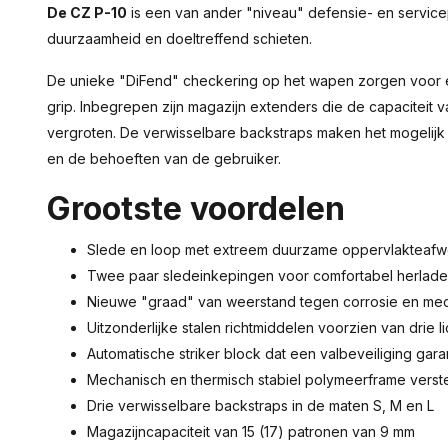
De CZ P-10
is een van ander "niveau" defensie- en servicepi
duurzaamheid en doeltreffend schieten.
De unieke "DiFend" checkering op het wapen zorgen voor 
grip. Inbegrepen zijn magazijn extenders die de capaciteit va
vergroten. De verwisselbare backstraps maken het mogelij
en de behoeften van de gebruiker.
Grootste voordelen
Slede en loop met extreem duurzame oppervlakteafw
Twee paar sledeinkepingen voor comfortabel herlade
Nieuwe "graad" van weerstand tegen corrosie en me
Uitzonderlijke stalen richtmiddelen voorzien van drie 
Automatische striker block dat een valbeveiliging gar
Mechanisch en thermisch stabiel polymeerframe verste
Drie verwisselbare backstraps in de maten S, M en L
Magazijncapaciteit van 15 (17) patronen van 9 mm