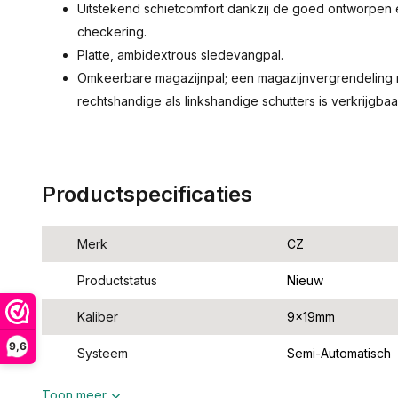
Uitstekend schietcomfort dankzij de goed ontworpen
checkering.
Platte, ambidextrous sledevangpal.
Omkeerbare magazijnpal; een magazijnvergrendeling 
rechtshandige als linkshandige schutters is verkrijgbaa
Productspecificaties
Merk
CZ
Productstatus
Nieuw
Kaliber
9x19mm
9,6
Systeem
Semi-Automatisch
Toon meer