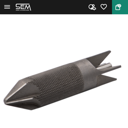
0
Terug
Home
Hornady Deluxe 4-Blade Chamfer...