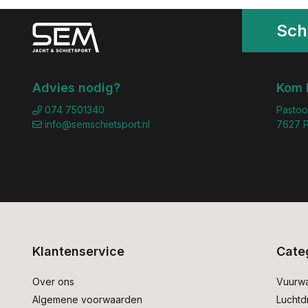
Schr
Advies nodig?
Kom 
074 7501340
Pastoo
info@semschietsport.nl
7627 P
Klantenservice
Cate
Over ons
Vuurw
Algemene voorwaarden
Lucht