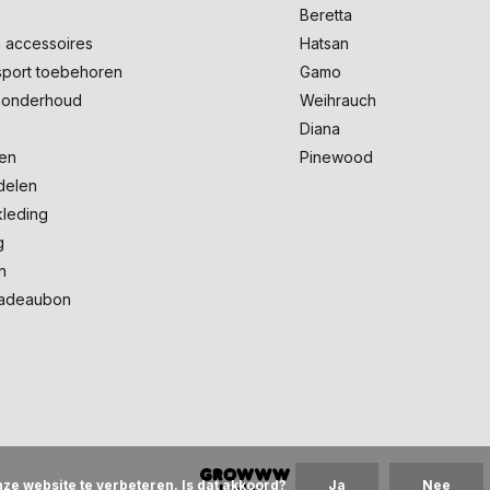
e
Beretta
 accessoires
Hatsan
sport toebehoren
Gamo
onderhoud
Weihrauch
Diana
en
Pinewood
delen
kleding
g
n
adeaubon
ze website te verbeteren. Is dat akkoord?
Ja
Nee