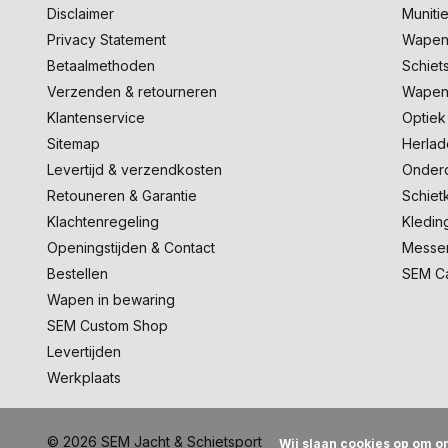
Disclaimer
Muniti
Privacy Statement
Wapen
Betaalmethoden
Schiet
Verzenden & retourneren
Wapen
Klantenservice
Optiek
Sitemap
Herlad
Levertijd & verzendkosten
Onder
Retouneren & Garantie
Schiet
Klachtenregeling
Kledin
Openingstijden & Contact
Messe
Bestellen
SEM C
Wapen in bewaring
SEM Custom Shop
Levertijden
Werkplaats
© 2026 SEM Jacht & Schietsport
Wij slaan cookies op om on