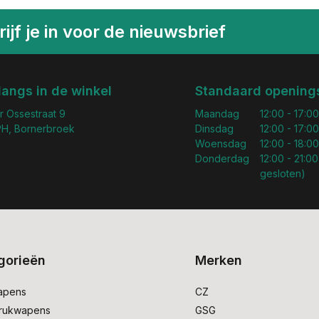
ijf je in voor de nieuwsbrief
langs in de winkel
Standaard openings
r Ossestraat 9
Maandag
12:00 - 17:00
H, Bornerbroek
Dinsdag
12:00 - 17:00
Woensdag
12:00 - 18:00
Donderdag
12:00 - 21:00
gesloten)
gorieën
Merken
apens
CZ
drukwapens
GSG