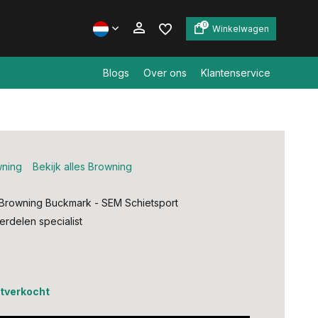
0
Winkelwagen
Blogs
Over ons
Klantenservice
Account aanmaken
Account aanmaken
ning
Bekijk alles Browning
Browning Buckmark - SEM Schietsport
delen specialist
0
uitverkocht