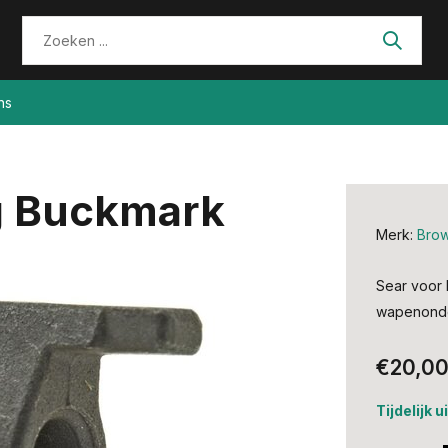
ns
g Buckmark
Merk:
Brow
Sear voor 
wapenonder
€20,0
Tijdelijk 