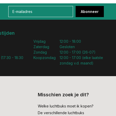
Abonneer
tijden
Vrijdag
12:00 - 18:00
Zaterdag
Gesloten
Zondag
12:00 - 17:00 (26-07)
 (17:30 - 18:30
Koopzondag
12:00 - 17:00 (elke laatste
zondag v.d. maand)
Misschien zoek je dit?
Welke luchtbuks moet ik kopen?
De verschillende luchtbuks